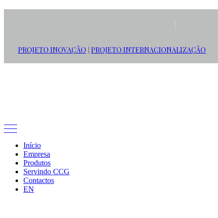
Produtos
PROJETO INOVAÇÃO
PROJETO INTERNACIONALIZAÇÃO
|
Início
Ver Todos
Colchas & Edredões
Mantas & Cobertores
Empresa
Mesa
Produtos
Servindo CCG
Contactos
EN