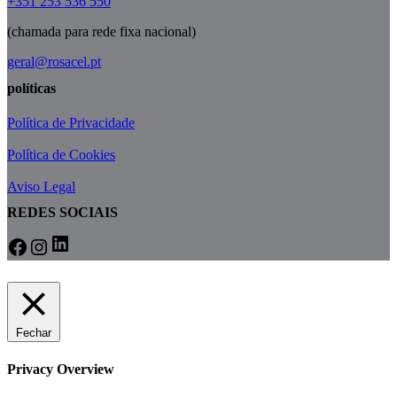
+351 253 536 550
(chamada para rede fixa nacional)
geral@rosacel.pt
políticas
Política de Privacidade
Política de Cookies
Aviso Legal
REDES SOCIAIS
Fechar
Privacy Overview