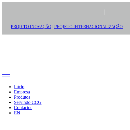
PROJETO INOVAÇÃO
PROJETO INTERNACIONALIZAÇÃO
|
Empresa
Less House, More Home
Início
Empresa
Produtos
Servindo CCG
Contactos
EN