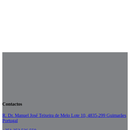
Mai 23
Mai 19
Mai 16
Mai 12
Mai 9
Mai 5
Contactos
R. Dr. Manuel José Teixeira de Melo Lote 10, 4835-299 Guimarães
Portugal