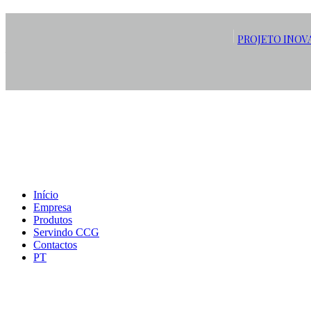
Archive
PROJETO INOV
Home
Início
Empresa
Produtos
Servindo CCG
Contactos
PT