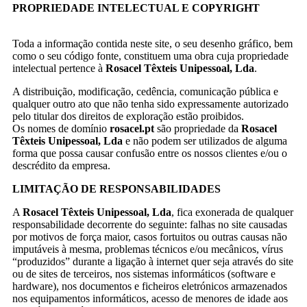
PROPRIEDADE INTELECTUAL E COPYRIGHT
Toda a informação contida neste site, o seu desenho gráfico, bem
como o seu código fonte, constituem uma obra cuja propriedade
intelectual pertence à
Rosacel Têxteis Unipessoal, Lda
.
A distribuição, modificação, cedência, comunicação pública e
qualquer outro ato que não tenha sido expressamente autorizado
pelo titular dos direitos de exploração estão proibidos.
Os nomes de domínio
rosacel.pt
são propriedade da
Rosacel
Têxteis Unipessoal, Lda
e não podem ser utilizados de alguma
forma que possa causar confusão entre os nossos clientes e/ou o
descrédito da empresa.
LIMITAÇÃO DE RESPONSABILIDADES
A
Rosacel Têxteis Unipessoal, Lda
, fica exonerada de qualquer
responsabilidade decorrente do seguinte: falhas no site causadas
por motivos de força maior, casos fortuitos ou outras causas não
imputáveis à mesma, problemas técnicos e/ou mecânicos, vírus
“produzidos” durante a ligação à internet quer seja através do site
ou de sites de terceiros, nos sistemas informáticos (software e
hardware), nos documentos e ficheiros eletrónicos armazenados
nos equipamentos informáticos, acesso de menores de idade aos