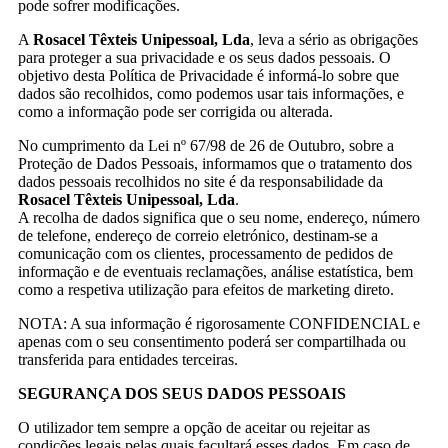
pode sofrer modificações.
A
Rosacel Têxteis Unipessoal, Lda
, leva a sério as obrigações
para proteger a sua privacidade e os seus dados pessoais. O
objetivo desta Política de Privacidade é informá-lo sobre que
dados são recolhidos, como podemos usar tais informações, e
como a informação pode ser corrigida ou alterada.
No cumprimento da Lei nº 67/98 de 26 de Outubro, sobre a
Proteção de Dados Pessoais, informamos que o tratamento dos
dados pessoais recolhidos no site é da responsabilidade da
Rosacel Têxteis Unipessoal, Lda
.
A recolha de dados significa que o seu nome, endereço, número
de telefone, endereço de correio eletrónico, destinam-se a
comunicação com os clientes, processamento de pedidos de
informação e de eventuais reclamações, análise estatística, bem
como a respetiva utilização para efeitos de marketing direto.
NOTA: A sua informação é rigorosamente CONFIDENCIAL e
apenas com o seu consentimento poderá ser compartilhada ou
transferida para entidades terceiras.
SEGURANÇA DOS SEUS DADOS PESSOAIS
O utilizador tem sempre a opção de aceitar ou rejeitar as
condições legais pelas quais facultará esses dados. Em caso de