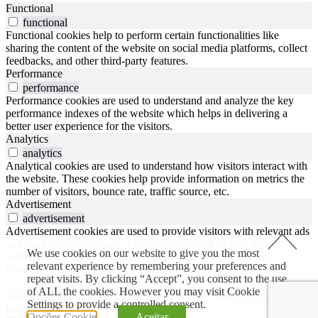
Functional
functional
Functional cookies help to perform certain functionalities like
sharing the content of the website on social media platforms, collect
feedbacks, and other third-party features.
Performance
performance
Performance cookies are used to understand and analyze the key
performance indexes of the website which helps in delivering a
better user experience for the visitors.
Analytics
analytics
Analytical cookies are used to understand how visitors interact with
the website. These cookies help provide information on metrics the
number of visitors, bounce rate, traffic source, etc.
Advertisement
advertisement
Advertisement cookies are used to provide visitors with relevant ads
and marketing campaigns. These cookies track visitors across
We use cookies on our website to give you the most
websites and collect information to provide customized ads.
relevant experience by remembering your preferences and
Others
repeat visits. By clicking “Accept”, you consent to the use
others
of ALL the cookies. However you may visit Cookie
Other uncategorized cookies are those that are being analyzed and
Settings to provide a controlled consent.
have not been classified into a category as yet.
Opções Cookie
Aceitar