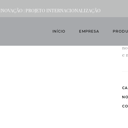
 INOVAÇÃO
PROJETO INTERNACIONALIZAÇÃO
|
INÍCIO
EMPRESA
PRODU
O 
no
e 
CA
NO
CO