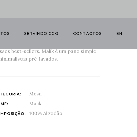
TOS
SERVINDO CCG
CONTACTOS
EN
panos de cozinha 100% Algodão é um dos
ssos best-sellers. Malik é um pano simple
minimalistas pré-lavados.
Mesa
TEGORIA:
Malik
ME:
100% Algodão
MPOSIÇÃO: