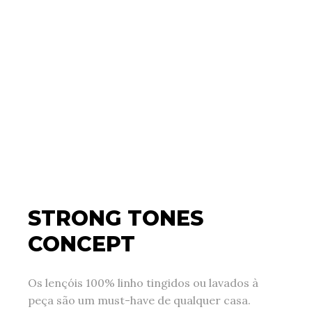
STRONG TONES
CONCEPT
Os lençóis 100% linho tingidos ou lavados à
peça são um must-have de qualquer casa.